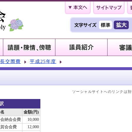
議長交際費
平成25年度
ソーシャルサイトへのリンクは別
内訳
件名
金額(円)
月会納会会費
10,000
祝賀会会費
12,000